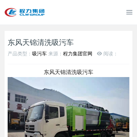
T
o
g
g
l
东风天锦清洗吸污车
e
n
产品类型：
吸污车
来源：
程力集团官网
阅读：
a
v
东风天锦清洗吸污车
i
g
a
t
i
o
n