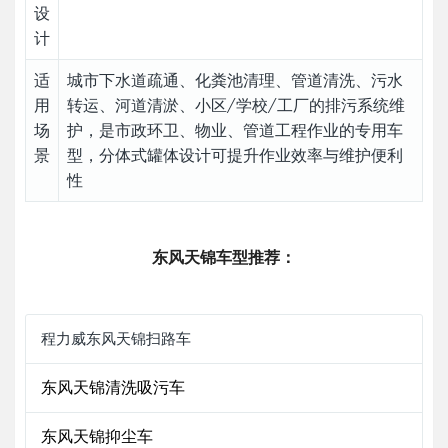
设
计
适
城市下水道疏通、化粪池清理、管道清洗、污水
用
转运、河道清淤、小区/学校/工厂的排污系统维
场
护，是市政环卫、物业、管道工程作业的专用车
景
型，分体式罐体设计可提升作业效率与维护便利
性
东风天锦车型推荐：
程力威东风天锦扫路车
东风天锦清洗吸污车
东风天锦抑尘车