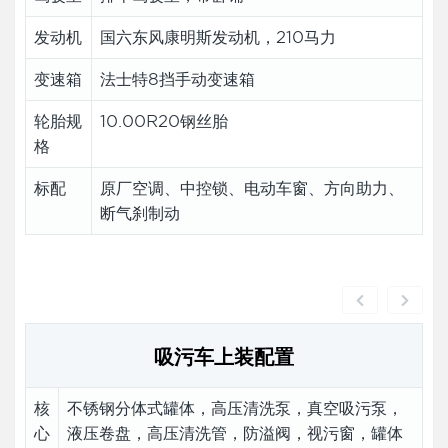
发动机
国六东风康明斯发动机，210马力
变速箱
法士特8挡手动变速箱
轮胎规
10.00R20钢丝胎
格
标配
原厂空调、中控锁、电动车窗、方向助力、
断气刹制动
吸污车上装配置
核
不锈钢分体式罐体，高压清洗泵，真空吸污泵，
心
液压卷盘，高压清洗管，防溢阀，视污窗，罐体