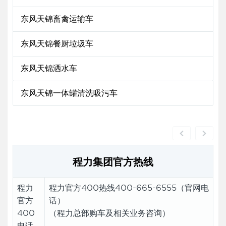
东风天锦畜禽运输车
东风天锦餐厨垃圾车
东风天锦洒水车
东风天锦一体罐清洗吸污车
程力集团官方热线
程力
程力官方400热线400-665-6555（官网电
官方
话）
400
（程力总部购车及相关业务咨询）
电话