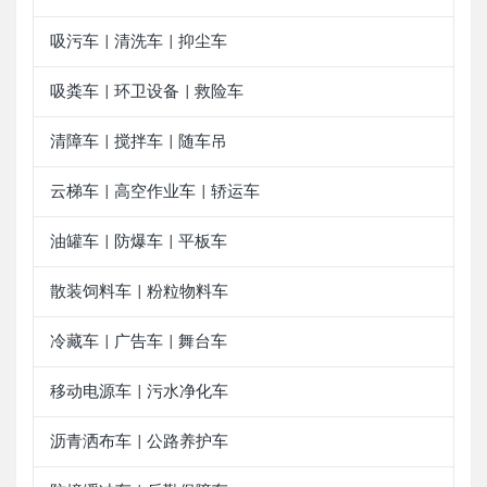
吸污车
清洗车
抑尘车
|
|
吸粪车
环卫设备
救险车
|
|
清障车
搅拌车
随车吊
|
|
云梯车
高空作业车
轿运车
|
|
油罐车
防爆车
平板车
|
|
散装饲料车
粉粒物料车
|
冷藏车
广告车
舞台车
|
|
移动电源车
污水净化车
|
沥青洒布车
公路养护车
|