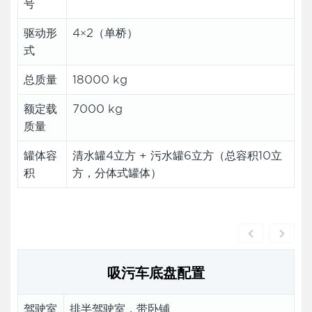
号
驱动形
4×2（单桥）
式
总质量
18000 kg
额定载
7000 kg
质量
罐体容
清水罐4立方 + 污水罐6立方（总容积10立
积
方，分体式罐体）
吸污车底盘配置
驾驶室
排半驾驶室，带卧铺