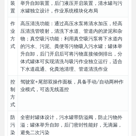
装
举升自卸装置，后门液压开启装置，清水罐与污
置
水罐独立设计，作业系统模块化布局
作
高压清洗功能：通过高压水泵将清水加压，经高
业
压清洗管喷射，清洗下水道、管道内的淤泥和杂
方
物；真空吸污功能：利用真空吸污泵将下水道内
式
的污水、污泥、粪便等污物吸入污水罐；罐体举
升自卸，后门开启后可将污物直接倾倒排出，分
体式罐体可实现清洗与吸污作业独立运行，适合
下水道疏通、化粪池清理、管道清洗作业
控
驾驶室+尾部双操作面板，具备手动/自动两种作
制
业模式，可选无线遥控
方
式
防
全密封罐体设计，污水罐带防溢阀，防止污物外
污
溢；罐体举升自卸，后门密封性能好，无滴漏，
染
避免二次污染