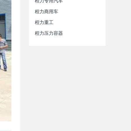
程力专用汽车
程力商用车
程力重工
程力压力容器