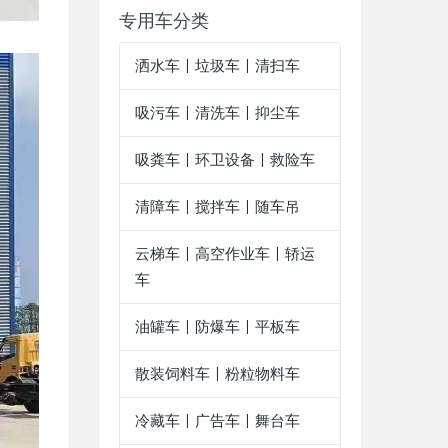
专用车分类
洒水车
|
垃圾车
|
清扫车
吸污车
|
清洗车
|
抑尘车
吸粪车
|
环卫设备
|
救险车
清障车
|
搅拌车
|
随车吊
云梯车
|
高空作业车
|
轿运
车
油罐车
|
防爆车
|
平板车
散装饲料车
|
粉粒物料车
冷藏车
|
广告车
|
舞台车