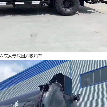
六东风专底国六吸污车