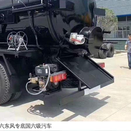
六东风专底国六吸污车