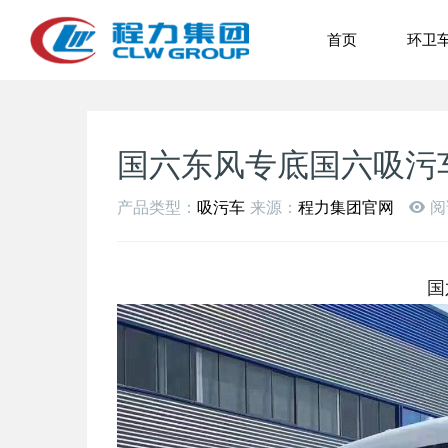
首页
环卫
国六东风专底国六吸污
产品类型：
吸污车
来源：
程力集团官网
阅
国