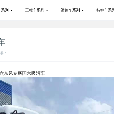
车系列
工程车系列
运输车系列
特种车系
车
读：
六东风专底国六吸污车