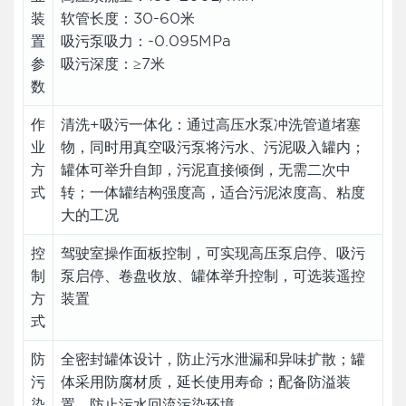
装
软管长度：30-60米
置
吸污泵吸力：-0.095MPa
参
吸污深度：≥7米
数
作
清洗+吸污一体化：通过高压水泵冲洗管道堵塞
业
物，同时用真空吸污泵将污水、污泥吸入罐内；
方
罐体可举升自卸，污泥直接倾倒，无需二次中
式
转；一体罐结构强度高，适合污泥浓度高、粘度
大的工况
控
驾驶室操作面板控制，可实现高压泵启停、吸污
制
泵启停、卷盘收放、罐体举升控制，可选装遥控
方
装置
式
防
全密封罐体设计，防止污水泄漏和异味扩散；罐
污
体采用防腐材质，延长使用寿命；配备防溢装
染
置，防止污水回流污染环境