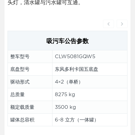
头灯，清水罐与污水罐可互通。
吸污车公告参数
整车型号
CLW5081GQW5
底盘型号
东风多利卡国五底盘
驱动形式
4×2（单桥）
总质量
8275 kg
额定载质量
3500 kg
罐体总容积
6-8 立方（一体罐）