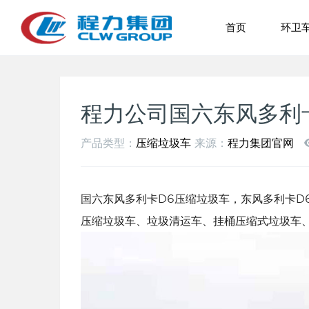
首页
环卫
程力公司国六东风多利
产品类型：
压缩垃圾车
来源：
程力集团官网
国六东风多利卡D6压缩垃圾车，东风多利卡D
压缩垃圾车、垃圾清运车、挂桶压缩式垃圾车