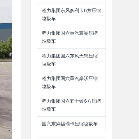
程力集团东风多利卡6方压缩
垃圾车
程力集团国六重汽豪曼压缩
垃圾车
程力集团国六东风天锦压缩
垃圾车
程力集团国六重汽豪沃压缩
垃圾车
程力集团国六五十铃6方压缩
垃圾车
国六东风福瑞卡压缩垃圾车