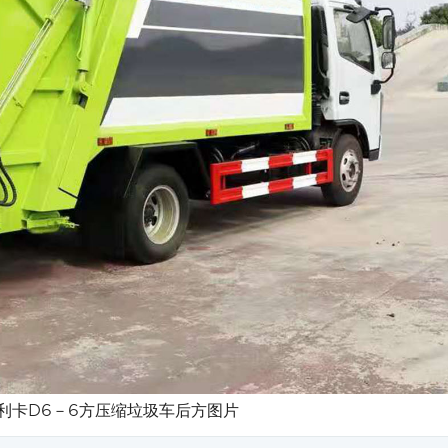
利卡D6－6方压缩垃圾车后方图片