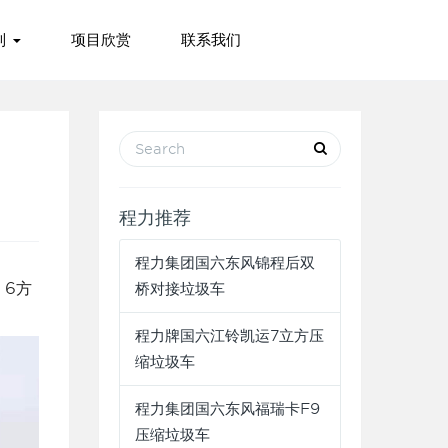
列
项目欣赏
联系我们
程力推荐
程力集团国六东风锦程后双
、6方
桥对接垃圾车
程力牌国六江铃凯运7立方压
缩垃圾车
程力集团国六东风福瑞卡F9
压缩垃圾车