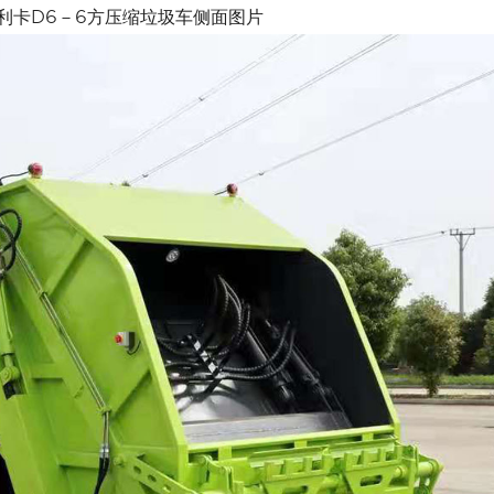
利卡D6－6方压缩垃圾车侧面图片