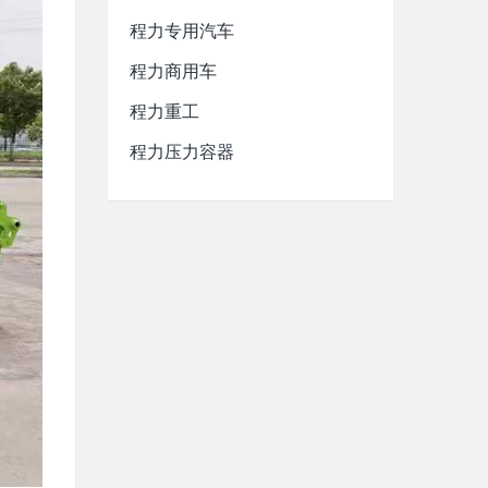
程力专用汽车
程力商用车
程力重工
程力压力容器