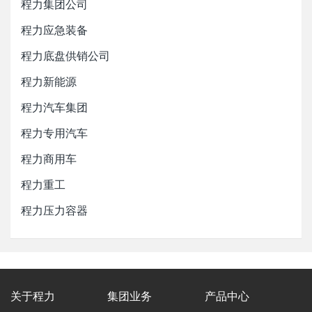
程力集团公司
程力应急装备
程力底盘供销公司
程力新能源
程力汽车集团
程力专用汽车
程力商用车
程力重工
程力压力容器
关于程力
集团业务
产品中心