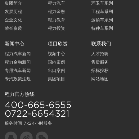
集团简介
程力汽车
环卫车系列
发展历程
程力金融
工程车系列
企业文化
程力教育
运输车系列
荣誉资质
程力投资
特种车系列
新闻中心
项目欣赏
联系我们
程力汽车新闻
视频中心
人才招聘
程力金融新闻
国内案例
售后服务
专用汽车新闻
出口案例
招标投标
专汽政策法规
集团项目
网站地图
程力
官方热线
400-665-6555
0722-6654321
服务时间 7x24小时服务