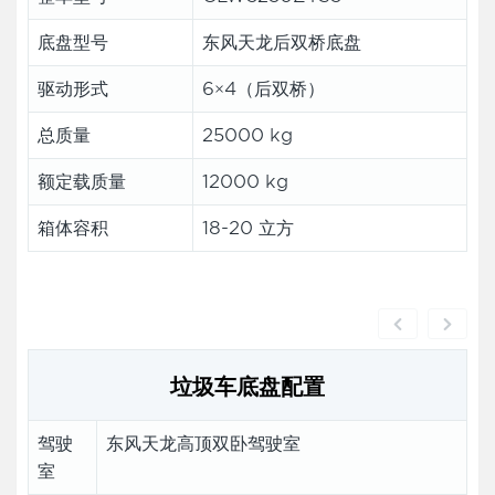
底盘型号
东风天龙后双桥底盘
驱动形式
6×4（后双桥）
总质量
25000 kg
额定载质量
12000 kg
箱体容积
18-20 立方
垃圾车底盘配置
驾驶
东风天龙高顶双卧驾驶室
室