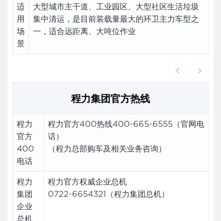
适
大型城市主干道、工业园区、大型社区生活垃圾
用
集中清运，是目前装载量最大的环卫主力车型之
场
一，适合远距离、大吨位作业
景
程力集团官方热线
程力
程力官方400热线400-665-6555（官网电
官方
话）
400
（程力总部购车及相关业务咨询）
电话
程力
程力官方权威企业总机
集团
0722-6654321（程力集团总机）
企业
总机