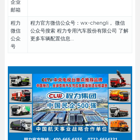
企业
邮箱
程力
程力官方微信公众号：wx-chengli， 微信
微信
公众号搜索 程力专用汽车股份有限公司 了解
公众
更多车辆配置信息...
号