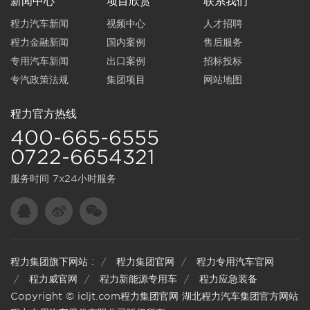
新闻中心
项目欣赏
联系我们
程力汽车新闻
视频中心
人才招聘
程力金融新闻
国内案例
售后服务
专用汽车新闻
出口案例
招标投标
专汽政策法规
集团项目
网站地图
程力
官方热线
400-665-6555
0722-6654321
服务时间 7x24小时服务
程力集团旗下网站 :
程力集团官网
程力专用汽车官网
程力威官网
程力新能源专用车
程力应急装备
Copyright ©
icljt.com
程力集团官网
湖北程力汽车
集团官方网站