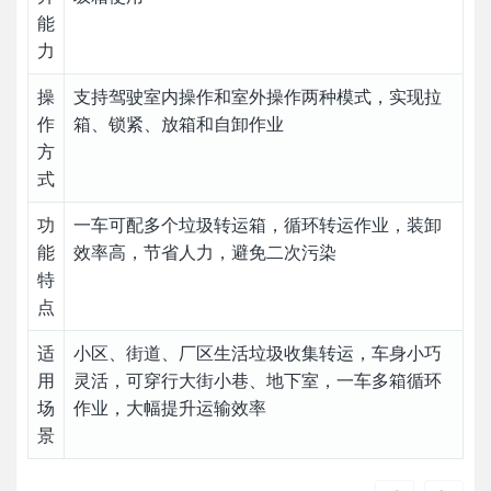
能
力
操
支持驾驶室内操作和室外操作两种模式，实现拉
作
箱、锁紧、放箱和自卸作业
方
式
功
一车可配多个垃圾转运箱，循环转运作业，装卸
能
效率高，节省人力，避免二次污染
特
点
适
小区、街道、厂区生活垃圾收集转运，车身小巧
用
灵活，可穿行大街小巷、地下室，一车多箱循环
场
作业，大幅提升运输效率
景