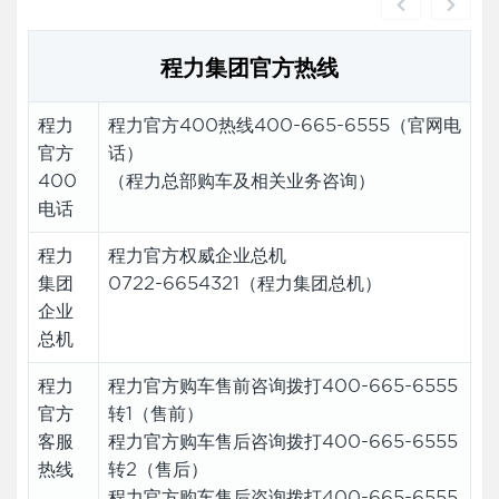
程力集团官方热线
程力
程力官方400热线400-665-6555（官网电
官方
话）
400
（程力总部购车及相关业务咨询）
电话
程力
程力官方权威企业总机
集团
0722-6654321（程力集团总机）
企业
总机
程力
程力官方购车售前咨询拨打400-665-6555
官方
转1（售前）
客服
程力官方购车售后咨询拨打400-665-6555
热线
转2（售后）
程力官方购车售后咨询拨打400-665-6555