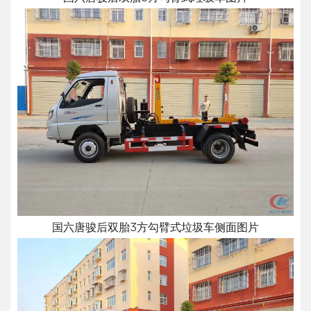
国六唐骏后双胎3方勾臂式垃圾车侧面图片