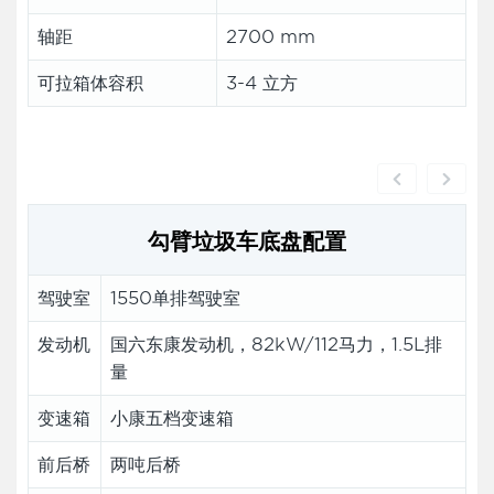
轴距
2700 mm
可拉箱体容积
3-4 立方
勾臂垃圾车底盘配置
驾驶室
1550单排驾驶室
发动机
国六东康发动机，82kW/112马力，1.5L排
量
变速箱
小康五档变速箱
前后桥
两吨后桥