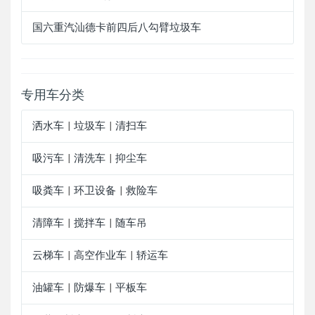
国六重汽汕德卡前四后八勾臂垃圾车
专用车分类
洒水车
垃圾车
清扫车
|
|
吸污车
清洗车
抑尘车
|
|
吸粪车
环卫设备
救险车
|
|
清障车
搅拌车
随车吊
|
|
云梯车
高空作业车
轿运车
|
|
油罐车
防爆车
平板车
|
|