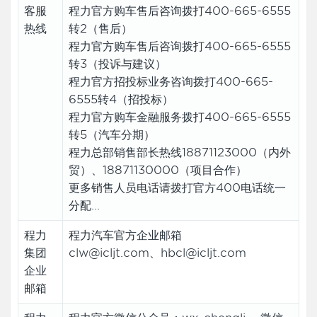
客服
程力官方购车售后咨询拨打400-665-6555
热线
转2（售后）
程力官方购车售后咨询拨打400-665-6555
转3（投诉与建议）
程力官方招投标业务咨询拨打400-665-
6555转4（招投标）
程力官方购车金融服务拨打400-665-6555
转5（汽车分期）
程力总部销售部长热线18871123000（内外
贸）、18871130000（项目合作）
更多销售人员电话请拨打官方400电话统一
分配...
程力
程力汽车官方企业邮箱
集团
clw@icljt.com、hbcl@icljt.com
企业
邮箱