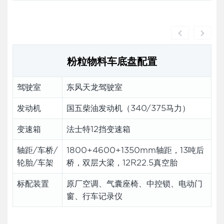
粉粒物料车底盘配置
驾驶室
东风天龙驾驶室
发动机
国五柴油发动机（340/375马力）
变速箱
法士特12挡变速箱
轴距/车桥/
1800+4600+1350mm轴距，13吨后
轮胎/车架
桥，双层大梁，12R22.5真空胎
标配装置
原厂空调、气囊座椅、中控锁、电动门
窗、行车记录仪