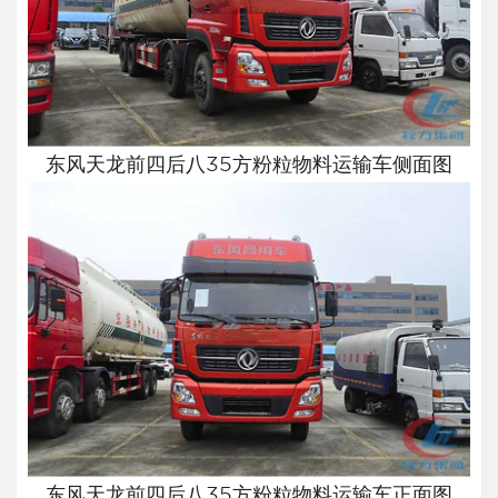
东风天龙前四后八35方粉粒物料运输车侧面图
东风天龙前四后八35方粉粒物料运输车正面图