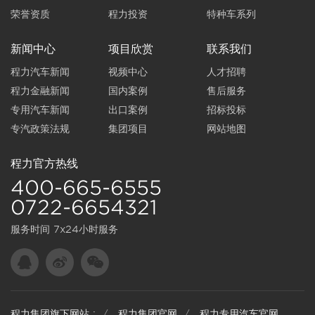
荣誉资质
程力投资
特种车系列
新闻中心
项目欣赏
联系我们
程力汽车新闻
视频中心
人才招聘
程力金融新闻
国内案例
售后服务
专用汽车新闻
出口案例
招标投标
专汽政策法规
集团项目
网站地图
程力
官方热线
400-665-6555
0722-6654321
服务时间 7x24小时服务
程力集团旗下网站 :
程力集团官网
程力专用汽车官网