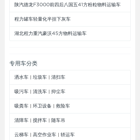
陕汽德龙F3000前四后八国五41方粉粒物料运输车
程力罐车轻量化半挂下灰车
湖北程力重汽豪沃45方物料运输车
专用车分类
洒水车
垃圾车
清扫车
|
|
吸污车
清洗车
抑尘车
|
|
吸粪车
环卫设备
救险车
|
|
清障车
搅拌车
随车吊
|
|
云梯车
高空作业车
轿运车
|
|