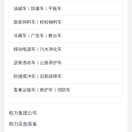
油罐车
防爆车
平板车
|
|
散装饲料车
粉粒物料车
|
冷藏车
广告车
舞台车
|
|
移动电源车
污水净化车
|
沥青洒布车
公路养护车
|
防撞缓冲车
后勤保障车
|
畜禽运输车
救护车
消防车
|
|
程力集团公司
程力应急装备