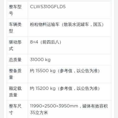
整车型
CLW5310GFLD5
号
车辆类
粉粒物料运输车（散装水泥罐车，国五）
型
驱动形
8×4（前四后八）
式
总质量
31000 kg
整备质
约 15500 kg（参考值，以公告为准）
量
额定载
约 15200 kg（参考值，以公告为准）
质量
整车尺
11990×2500×3950mm，罐体有效容积
寸
35立方米