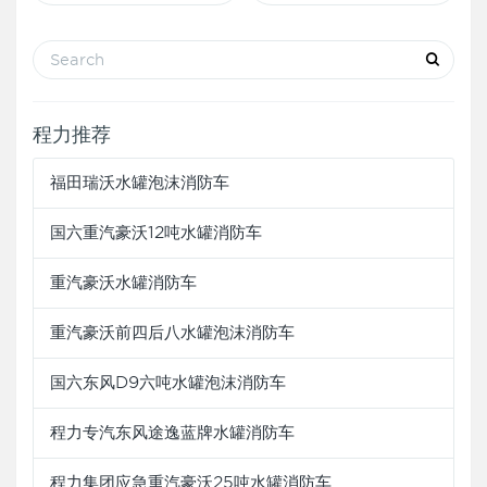
程力推荐
福田瑞沃水罐泡沫消防车
国六重汽豪沃12吨水罐消防车
重汽豪沃水罐消防车
重汽豪沃前四后八水罐泡沫消防车
国六东风D9六吨水罐泡沫消防车
程力专汽东风途逸蓝牌水罐消防车
程力集团应急重汽豪沃25吨水罐消防车