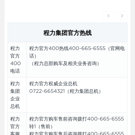
程力集团官方热线
程力
程力官方400热线400-665-6555（官网电
官方
话）
400
（程力总部购车及相关业务咨询）
电话
程力
程力官方权威企业总机
集团
0722-6654321（程力集团总机）
企业
总机
程力
程力官方购车售前咨询拨打400-665-6555
官方
转1（售前）
客服
程力官方购车售后咨询拨打400-665-6555