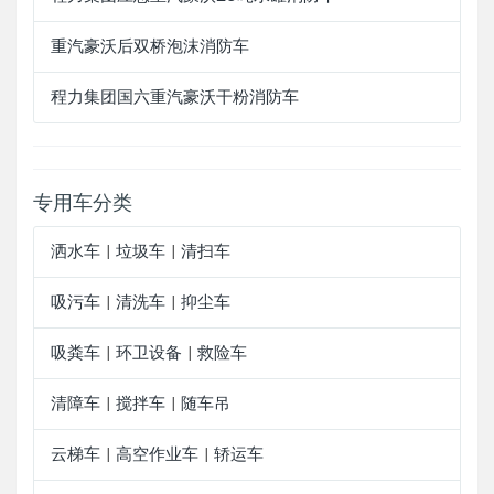
重汽豪沃后双桥泡沫消防车
程力集团国六重汽豪沃干粉消防车
专用车分类
洒水车
垃圾车
清扫车
|
|
吸污车
清洗车
抑尘车
|
|
吸粪车
环卫设备
救险车
|
|
清障车
搅拌车
随车吊
|
|
云梯车
高空作业车
轿运车
|
|