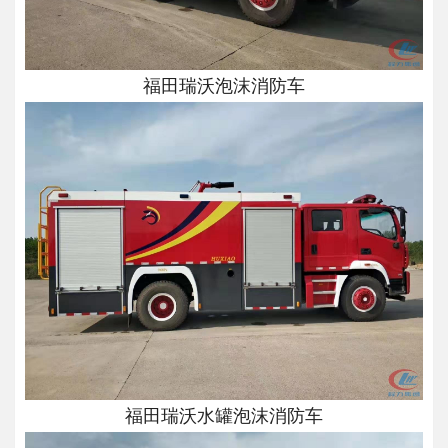
福田瑞沃泡沫消防车
福田瑞沃水罐泡沫消防车