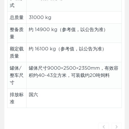
式
总质量
31000 kg
整备质
约 14900 kg（参考值，以公告为准）
量
额定载
约 16100 kg（参考值，以公告为准）
质量
罐体/
罐体尺寸9000×2500×2350mm，有效容
整车尺
积约40-43立方米，可装载约20吨饲料
寸
排放标
国六
准