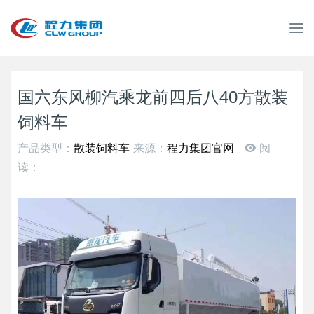
T
o
g
g
l
国六东风柳汽乘龙前四后八40方散装
e
饲料车
n
a
产品类型：
散装饲料车
来源：
程力集团官网
阅
v
读：
i
g
a
t
i
o
n