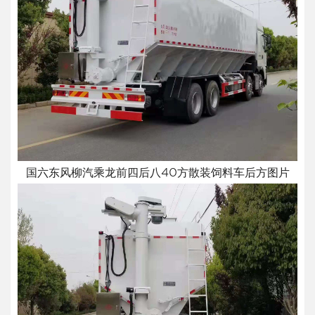
国六东风柳汽乘龙前四后八40方散装饲料车后方图片