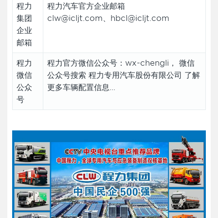
程力
程力汽车官方企业邮箱
集团
clw@icljt.com、hbcl@icljt.com
企业
邮箱
程力
程力官方微信公众号：wx-chengli， 微信
微信
公众号搜索 程力专用汽车股份有限公司 了解
公众
更多车辆配置信息...
号