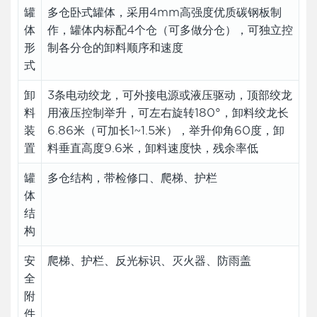
罐
多仓卧式罐体，采用4mm高强度优质碳钢板制
体
作，罐体内标配4个仓（可多做分仓），可独立控
形
制各分仓的卸料顺序和速度
式
卸
3条电动绞龙，可外接电源或液压驱动，顶部绞龙
料
用液压控制举升，可左右旋转180°，卸料绞龙长
装
6.86米（可加长1~1.5米），举升仰角60度，卸
置
料垂直高度9.6米，卸料速度快，残余率低
罐
多仓结构，带检修口、爬梯、护栏
体
结
构
安
爬梯、护栏、反光标识、灭火器、防雨盖
全
附
件