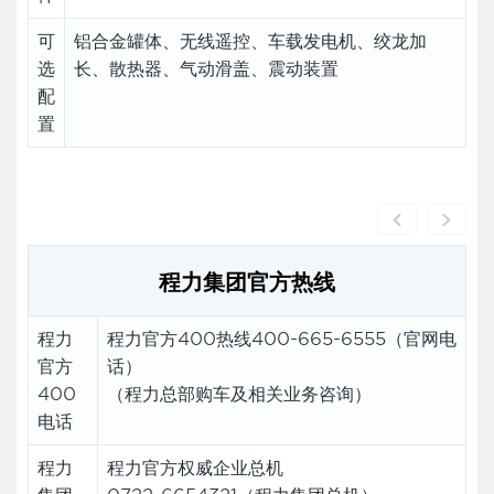
可
铝合金罐体、无线遥控、车载发电机、绞龙加
选
长、散热器、气动滑盖、震动装置
配
置
程力集团官方热线
程力
程力官方400热线400-665-6555（官网电
官方
话）
400
（程力总部购车及相关业务咨询）
电话
程力
程力官方权威企业总机