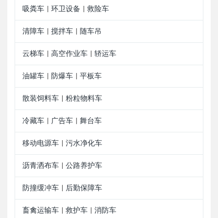
吸粪车
环卫设备
救险车
|
|
清障车
搅拌车
随车吊
|
|
云梯车
高空作业车
轿运车
|
|
油罐车
防爆车
平板车
|
|
散装饲料车
粉粒物料车
|
冷藏车
广告车
舞台车
|
|
移动电源车
污水净化车
|
沥青洒布车
公路养护车
|
防撞缓冲车
后勤保障车
|
畜禽运输车
救护车
消防车
|
|